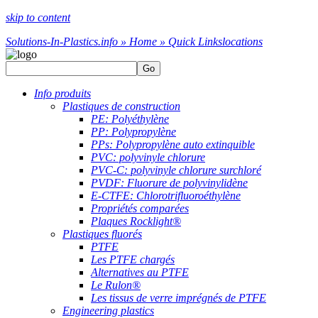
skip to content
Solutions-In-Plastics.info » Home » Quick Links
locations
Go
Info produits
Plastiques de construction
PE: Polyéthylène
PP: Polypropylène
PPs: Polypropylène auto extinquible
PVC: polyvinyle chlorure
PVC-C: polyvinyle chlorure surchloré
PVDF: Fluorure de polyvinylidène
E-CTFE: Chlorotrifluoroéthylène
Propriétés comparées
Plaques Rocklight®
Plastiques fluorés
PTFE
Les PTFE chargés
Alternatives au PTFE
Le Rulon®
Les tissus de verre imprégnés de PTFE
Engineering plastics