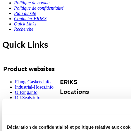
Politique de cookie
Politique de confidentialité
Plan du site
Contacter ERIKS
Quick Links
Recherche
Quick Links
Product websites
ERIKS
FlangeGaskets.info
Industrial-Hoses.info
Locations
O-Ring.info
Oil-Seals.info
RubberTechnology.info
Belgium
Mexico
Solutions-in-
Canada
Poland
Plastics.info
China
Singapore
Czech
Slovakia
Tools &
Republic
Spain
Déclaration de confidentialité et politique relative aux co
Denmark