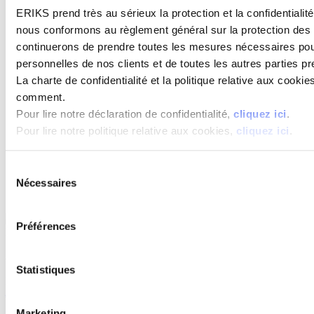
Sweden
Calculators
Finland
ERIKS prend très au sérieux la protection et la confidential
Switzerland
France
United
nous conformons au règlement général sur la protection de
Germany
Kingdom
Rubber Profile Price
continuerons de prendre toutes les mesures nécessaires pou
Hungary
United
Calculator
Indonesia
personnelles de nos clients et de toutes les autres parties p
States of
O-Ring Calculator
Ireland
America
La charte de confidentialité et la politique relative aux cooki
O-Ring Weight
Luxembourg
Other
Calculator
comment.
Malaysia
countries
Bellow Selector
The
Pour lire notre déclaration de confidentialité,
cliquez ici
.
Unit Converter
Netherlands
Pour lire notre politique relative aux cookies,
cliquez ici
.
ERIKS SealXpress
Chemical Resistance
Guide
Sélection
Nécessaires
du
consentement
Directement à la boutique en ligne
Préférences
Demander à ERIKS
As-tu une question? Prenez contact avec nous!
Statistiques
plastics@eriks.nl
E-mail
Facebook
Twitter
LinkedIn
Google+
Marketing