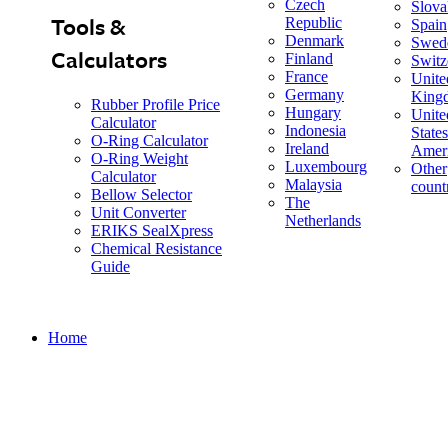
Czech
Slova
Tools &
Republic
Spain
Denmark
Swed
Calculators
Finland
Switz
France
Unite
Germany
King
Rubber Profile Price
Hungary
Unite
Calculator
Indonesia
States
O-Ring Calculator
Ireland
Amer
O-Ring Weight
Luxembourg
Other
Calculator
Malaysia
count
Bellow Selector
The
Unit Converter
Netherlands
ERIKS SealXpress
Chemical Resistance
Guide
Home