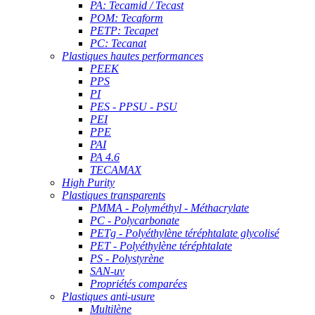
PA: Tecamid / Tecast
POM: Tecaform
PETP: Tecapet
PC: Tecanat
Plastiques hautes performances
PEEK
PPS
PI
PES - PPSU - PSU
PEI
PPE
PAI
PA 4.6
TECAMAX
High Purity
Plastiques transparents
PMMA - Polyméthyl - Méthacrylate
PC - Polycarbonate
PETg - Polyéthylène téréphtalate glycolisé
PET - Polyéthylène téréphtalate
PS - Polystyrène
SAN-uv
Propriétés comparées
Plastiques anti-usure
Multilène