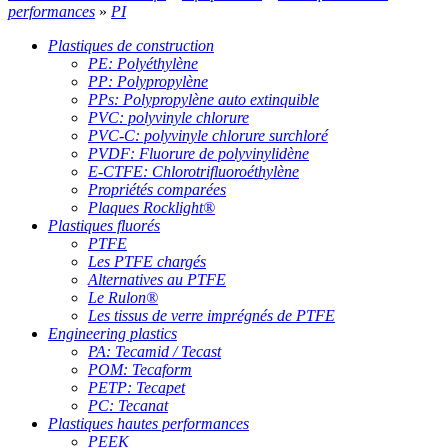
performances
»
PI
Plastiques de construction
PE: Polyéthylène
PP: Polypropylène
PPs: Polypropylène auto extinquible
PVC: polyvinyle chlorure
PVC-C: polyvinyle chlorure surchloré
PVDF: Fluorure de polyvinylidène
E-CTFE: Chlorotrifluoroéthylène
Propriétés comparées
Plaques Rocklight®
Plastiques fluorés
PTFE
Les PTFE chargés
Alternatives au PTFE
Le Rulon®
Les tissus de verre imprégnés de PTFE
Engineering plastics
PA: Tecamid / Tecast
POM: Tecaform
PETP: Tecapet
PC: Tecanat
Plastiques hautes performances
PEEK