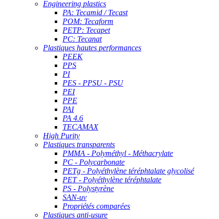
Engineering plastics
PA: Tecamid / Tecast
POM: Tecaform
PETP: Tecapet
PC: Tecanat
Plastiques hautes performances
PEEK
PPS
PI
PES - PPSU - PSU
PEI
PPE
PAI
PA 4.6
TECAMAX
High Purity
Plastiques transparents
PMMA - Polyméthyl - Méthacrylate
PC - Polycarbonate
PETg - Polyéthylène téréphtalate glycolisé
PET - Polyéthylène téréphtalate
PS - Polystyrène
SAN-uv
Propriétés comparées
Plastiques anti-usure