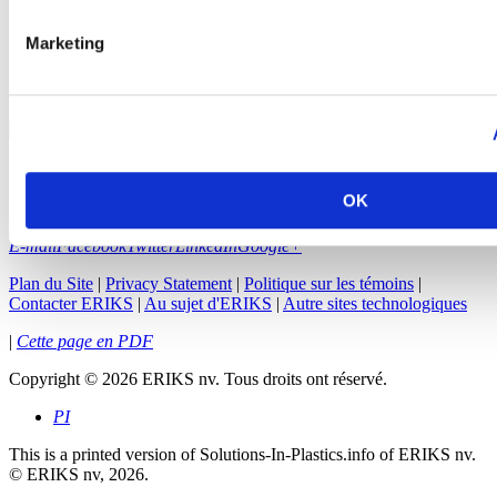
Marketing
Vespel®
Meldin®
Directement à la boutique en ligne
Demander à ERIKS
As-tu une question? Prenez contact avec nous!
OK
plastics@eriks.nl
E-mail
Facebook
Twitter
LinkedIn
Google+
Plan du Site
|
Privacy Statement
|
Politique sur les témoins
|
Contacter ERIKS
|
Au sujet d'ERIKS
|
Autre sites technologiques
|
Cette page en PDF
Copyright
©
2026 ERIKS nv. Tous droits ont réservé.
PI
This is a printed version of Solutions-In-Plastics.info of ERIKS nv.
© ERIKS nv, 2026.