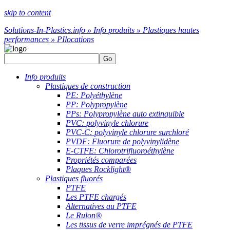
skip to content
Solutions-In-Plastics.info » Info produits » Plastiques hautes
performances » PI
locations
Go
Info produits
Plastiques de construction
PE: Polyéthylène
PP: Polypropylène
PPs: Polypropylène auto extinquible
PVC: polyvinyle chlorure
PVC-C: polyvinyle chlorure surchloré
PVDF: Fluorure de polyvinylidène
E-CTFE: Chlorotrifluoroéthylène
Propriétés comparées
Plaques Rocklight®
Plastiques fluorés
PTFE
Les PTFE chargés
Alternatives au PTFE
Le Rulon®
Les tissus de verre imprégnés de PTFE