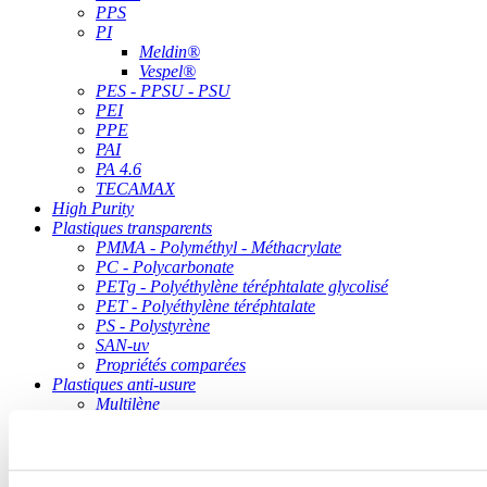
PPS
PI
Meldin®
Vespel®
PES - PPSU - PSU
PEI
PPE
PAI
PA 4.6
TECAMAX
High Purity
Plastiques transparents
PMMA - Polyméthyl - Méthacrylate
PC - Polycarbonate
PETg - Polyéthylène téréphtalate glycolisé
PET - Polyéthylène téréphtalate
PS - Polystyrène
SAN-uv
Propriétés comparées
Plastiques anti-usure
Multilène
Multilène 500
Multilène 1000
Multilène 2000
Polyuréthane