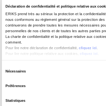
Vulkollan®
Déclaration de confidentialité et politique relative aux co
Rhino Hyde®
Plastiques composites renforcés
ERIKS prend très au sérieux la protection et la confidential
Historique
nous conformons au règlement général sur la protection de
Différents types
Propriétés
continuerons de prendre toutes les mesures nécessaires pou
Comparaison entre différents types
personnelles de nos clients et de toutes les autres parties p
Advantages des stratifiés
La charte de confidentialité et la politique relative aux cooki
Constructions et plastiques RFV
Références
comment.
Céramiques techniques
Pour lire notre déclaration de confidentialité,
cliquez ici
.
Les oxydes
Pour lire notre politique relative aux cookies,
cliquez ici
.
Les non oxydes
Les carbures
Les nitrures
Sélection
Les silicates
Nécessaires
Les pérovskites
du
Comparaison entre les propriétés des céramiques
consentement
Domaine d'utilisation des céramiques
Guide d'utilisation des céramiques
Préférences
Roues industrielles
SiP-Light solutions
Statistiques
PI