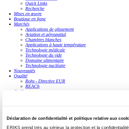
Quick Links
Recherche
Mises en œuvre
Boutique en ligne
Marchés
Applications de glissement
Aviation et aérospatial
Chambres blanches
Applications à haute température
Technologie médicale
Technologie du vide
Domaine alimentaire
Technologie nucléaire
Nouveautés
Qualité
Rohs - Directive EUR
REACh
Outils
Recherche d'un plastique
Télécharger
Documentation
pdf reaction form
Déclaration de confidentialité et politique relative aux co
Solutions-In-Plastics.info
»
Home
»
Contacter ERIKS
ERIKS prend très au sérieux la protection et la confidential