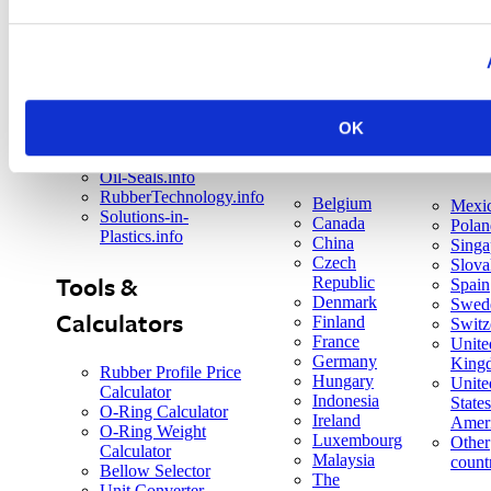
Quick links
Product websites
ERIKS
FlangeGaskets.info
OK
Industrial-Hoses.info
Locations
O-Ring.info
Oil-Seals.info
RubberTechnology.info
Belgium
Mexi
Solutions-in-
Canada
Polan
Plastics.info
China
Singa
Czech
Slova
Tools &
Republic
Spain
Denmark
Swed
Calculators
Finland
Switz
France
Unite
Germany
King
Rubber Profile Price
Hungary
Unite
Calculator
Indonesia
States
O-Ring Calculator
Ireland
Amer
O-Ring Weight
Luxembourg
Other
Calculator
Malaysia
count
Bellow Selector
The
Unit Converter