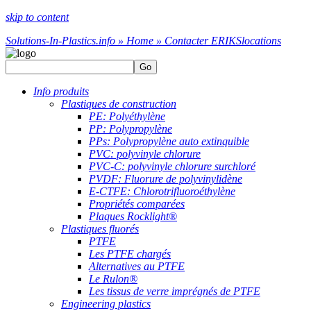
skip to content
Solutions-In-Plastics.info » Home » Contacter ERIKS
locations
Go
Info produits
Plastiques de construction
PE: Polyéthylène
PP: Polypropylène
PPs: Polypropylène auto extinquible
PVC: polyvinyle chlorure
PVC-C: polyvinyle chlorure surchloré
PVDF: Fluorure de polyvinylidène
E-CTFE: Chlorotrifluoroéthylène
Propriétés comparées
Plaques Rocklight®
Plastiques fluorés
PTFE
Les PTFE chargés
Alternatives au PTFE
Le Rulon®
Les tissus de verre imprégnés de PTFE
Engineering plastics