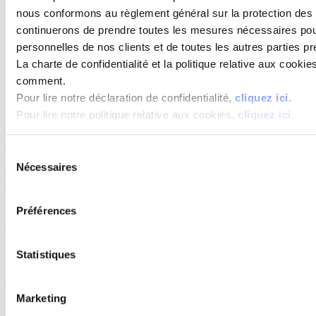
Politique de cookie
nous conformons au règlement général sur la protection de
Politique de confidentialité
continuerons de prendre toutes les mesures nécessaires pou
Plan du site
Contacter ERIKS
personnelles de nos clients et de toutes les autres parties p
Quick Links
La charte de confidentialité et la politique relative aux cooki
Recherche
comment.
Pour lire notre déclaration de confidentialité,
cliquez ici
.
Contacter ERIKS
Pour lire notre politique relative aux cookies,
cliquez ici
.
E-mail
Facebook
Twitter
LinkedIn
Google+
Sélection
Nécessaires
Plan du Site
|
Privacy Statement
|
Politique sur les témoins
|
du
Contacter ERIKS
|
Au sujet d'ERIKS
|
Autre sites technologiques
consentement
|
Cette page en PDF
Préférences
Copyright
©
2026 ERIKS nv. Tous droits ont réservé.
Contact ERIKS Engineered Plastics
Statistiques
Contact met ERIKS
This is a printed version of Solutions-In-Plastics.info of ERIKS nv.
Marketing
© ERIKS nv, 2026.