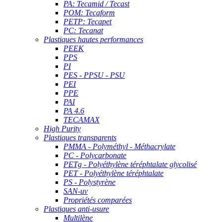
PA: Tecamid / Tecast
POM: Tecaform
PETP: Tecapet
PC: Tecanat
Plastiques hautes performances
PEEK
PPS
PI
PES - PPSU - PSU
PEI
PPE
PAI
PA 4.6
TECAMAX
High Purity
Plastiques transparents
PMMA - Polyméthyl - Méthacrylate
PC - Polycarbonate
PETg - Polyéthylène téréphtalate glycolisé
PET - Polyéthylène téréphtalate
PS - Polystyrène
SAN-uv
Propriétés comparées
Plastiques anti-usure
Multilène