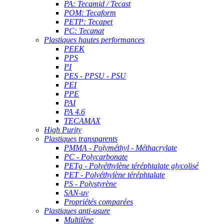
PA: Tecamid / Tecast
POM: Tecaform
PETP: Tecapet
PC: Tecanat
Plastiques hautes performances
PEEK
PPS
PI
PES - PPSU - PSU
PEI
PPE
PAI
PA 4.6
TECAMAX
High Purity
Plastiques transparents
PMMA - Polyméthyl - Méthacrylate
PC - Polycarbonate
PETg - Polyéthylène téréphtalate glycolisé
PET - Polyéthylène téréphtalate
PS - Polystyrène
SAN-uv
Propriétés comparées
Plastiques anti-usure
Multilène