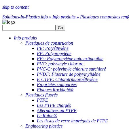
skip to content
Solutions-In-Plastics.info » Info produits » Plastiques composites renf
Go
Info produits
Plastiques de construction
PE: Polyéthylène
PP: Polypropylène
PPs: Polypropylène auto extinquible
PVC: polyvinyle chlorure
PVC-C: polyvinyle chlorure surchloré
PVDF: Fluorure de polyvinylidène
E-CTFE: Chlorotrifluoroéthylène
Propriétés comparées
Plaques Rocklight®
Plastiques fluorés
PTFE
Les PTFE chargés
Alternatives au PTFE
Le Rulon®
Les tissus de verre imprégnés de PTFE
Engineering plastics