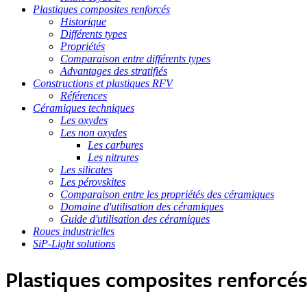
Plastiques composites renforcés
Historique
Différents types
Propriétés
Comparaison entre différents types
Advantages des stratifiés
Constructions et plastiques RFV
Références
Céramiques techniques
Les oxydes
Les non oxydes
Les carbures
Les nitrures
Les silicates
Les pérovskites
Comparaison entre les propriétés des céramiques
Domaine d'utilisation des céramiques
Guide d'utilisation des céramiques
Roues industrielles
SiP-Light solutions
Plastiques composites renforcé