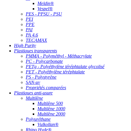
Meldin®
Vespel®
PES - PPSU - PSU
PEI
PPE
PAI
PA 4.6
TECAMAX
High Purity
Plastiques transparents
PMMA - Polyméthyl - Méthacrylate
PC - Polycarbonate
PETg - Polyéthylène téréphtalate glycolisé
PET - Polyéthylène téréphtalate
PS - Polystyrène
SAN-uv
Propriétés comparées
Plastiques anti-usure
Multilène
Multilène 500
Multilène 1000
Multilène 2000
Polyuréthane
Vulkollan®
Rhino Hyde®