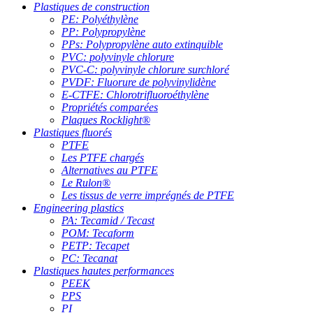
Plastiques de construction
PE: Polyéthylène
PP: Polypropylène
PPs: Polypropylène auto extinquible
PVC: polyvinyle chlorure
PVC-C: polyvinyle chlorure surchloré
PVDF: Fluorure de polyvinylidène
E-CTFE: Chlorotrifluoroéthylène
Propriétés comparées
Plaques Rocklight®
Plastiques fluorés
PTFE
Les PTFE chargés
Alternatives au PTFE
Le Rulon®
Les tissus de verre imprégnés de PTFE
Engineering plastics
PA: Tecamid / Tecast
POM: Tecaform
PETP: Tecapet
PC: Tecanat
Plastiques hautes performances
PEEK
PPS
PI