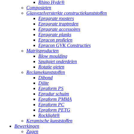
Rhino Hyde®
Composieten
Glasvezelversterkte constructiekunststoffen
Epragrate roosters
Epragrate traptreden
Epragrate accessoires
Epragrate planks
Epracon profielen
Epracon GVK Constructies
Matrijsproducten
Blow moulding
Spuitgiet onderdelen
Rotatie gieten
Reclamekunststoffen
Dibond
Dilite
Epraform PS
Epradur schuim
Epraform PMMA
Epraform PC
Epraform PETG
Rocklight®
Keramische kunststoffen
Bewerkingen
Zagen