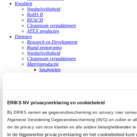
Kwaliteit
Voedselveiligheid
RoHS II
REACH
Cleanroom verpakkingen
ATEX producten
Diensten
Research en Development
Rapid prototyping
Voedselveiligheid
Cleanroom verpakkingen
Matrijsproductie
Spuitgieten
Thermoplastisch schuimgieten
Custom casting
Rotatiegieten
Vacuümvormen
Reverse engineering
ERIKS NV privacyverklaring en cookiebeleid
Tools
Kunststoffen (her)kennen
Bij ERIKS nemen we gegevensbescherming en -privacy zeer serieu
Identificatie technische kunststoffen
Downloads
Algemene Verordening Gegevensbescherming (AVG) en zullen er all
Brochures
om de privacy van onze klanten en alle andere belanghebbenden t
pdf reaction form
In de bijgewerkte privacyverklaring en het cookiebeleid kunt 