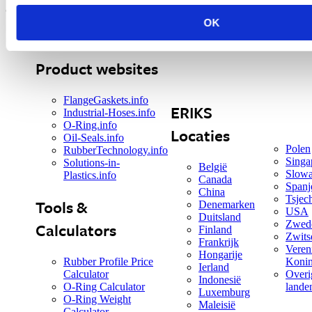
© ERIKS nv, 2026.
OK
Quick links
Product websites
FlangeGaskets.info
ERIKS
Industrial-Hoses.info
O-Ring.info
Locaties
Oil-Seals.info
Polen
RubberTechnology.info
Singa
Solutions-in-
België
Slowa
Plastics.info
Canada
Spanj
China
Tsjec
Tools &
Denemarken
USA
Duitsland
Zwed
Calculators
Finland
Zwits
Frankrijk
Veren
Hongarije
Rubber Profile Price
Konin
Ierland
Calculator
Overi
Indonesië
O-Ring Calculator
land
Luxemburg
O-Ring Weight
Maleisië
Calculator