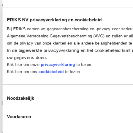
Solutions-In-Plastics.info
»
Bewerkingen
»
Zagen
Zagen
Draaien
ERIKS NV privacyverklaring en cookiebeleid
Frezen
Bij ERIKS nemen we gegevensbescherming en -privacy zeer serieu
Buigen
Koud zetten
Algemene Verordening Gegevensbescherming (AVG) en zullen er all
Warm vervormen
om de privacy van onze klanten en alle andere belanghebbenden t
Lassen
In de bijgewerkte privacyverklaring en het cookiebeleid kunt 
Lijmen
Polijsten
uw gegevens doen.
Assembleren / monteren
Klik hier om onze
privacyverklaring
te lezen.
Video kunststoffen
Klik hier om ons
cookiebeleid
te lezen.
GVK zagen
Zagen
Toestemmingsselectie
Noodzakelijk
Het op maat zagen van kunststof platen gebeurt op elke vestiging
Voorkeuren
met behulp van moderne, digitaal gestuurde zaagbanken. Voor een
geringe meerprijs zagen wij de materialen voor u op maat.