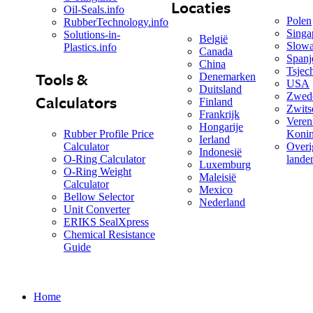
Locaties
Oil-Seals.info
Polen
RubberTechnology.info
Singa
Solutions-in-
België
Slowa
Plastics.info
Canada
Spanj
China
Tsjec
Tools &
Denemarken
USA
Duitsland
Zwed
Calculators
Finland
Zwits
Frankrijk
Veren
Hongarije
Rubber Profile Price
Konin
Ierland
Calculator
Overi
Indonesië
O-Ring Calculator
land
Luxemburg
O-Ring Weight
Maleisië
Calculator
Mexico
Bellow Selector
Nederland
Unit Converter
ERIKS SealXpress
Chemical Resistance
Guide
Home