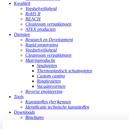
Kwaliteit
Voedselveiligheid
RoHS II
REACH
Cleanroom verpakkingen
ATEX producten
Diensten
Research en Development
Rapid prototyping
Voedselveiligheid
Cleanroom verpakkingen
Matrijsproductie
Spuitgieten
Thermoplastisch schuimgieten
Custom casting
Rotatiegieten
Vacuümvormen
Reverse engineering
Tools
Kunststoffen (her)kennen
Identificatie technische kunststoffen
Downloads
Brochures
pdf reaction form