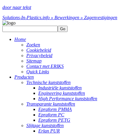
door naar tekst
Solutions-In-Plastics.info » Bewerkingen » Zagen
vestigingen
Go
Home
Zoeken
Cookiebeleid
Privacybeleid
Sitemap
Contact met ERIKS
Quick Links
Producten
Technische kunststoffen
Industriële kunststoffen
Engineering kunststoffen
High Performance kunststoffen
Transparante kunststoffen
Epraform PMMA
Epraform PC
Epraform PETG
Slijtage kunststoffen
Erlan PUR