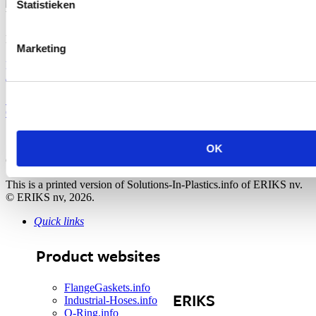
Direct naar de webshop
Statistieken
Vraag het ERIKS
Heb je een vraag? Neem contact met ons op!
Marketing
plastics@eriks.nl
E-mail
Facebook
Twitter
LinkedIn
Google+
Sitemap
|
Privacy Statement
|
Cookiebeleid
|
Contact met ERIKS
|
Over ERIKS
|
Andere technische sites
|
Deze pagina als PDF
OK
Copyright
©
2026 ERIKS nv. Alle rechten voorbehouden.
This is a printed version of Solutions-In-Plastics.info of ERIKS nv.
© ERIKS nv, 2026.
Quick links
Product websites
FlangeGaskets.info
ERIKS
Industrial-Hoses.info
O-Ring.info