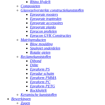
Rhino Hyde®
Composieten
Glasvezelversterkte constructiekunststoffen
Epragrate roosters
Epragrate traptreden
Epragrate accessoires
Epragrate planks
Epracon profielen
Epracon GVK Constructies
Matrijsproducten
Blow moulding
Spuitgiet onderdelen
Rotatie gieten
Reclamekunststoffen
Dibond
Dilite
Epraform PS
Epradur schuim
Epraform PMMA
Epraform PC
Epraform PETG
Rocklight®
Keramische kunststoffen
Bewerkingen
Zagen