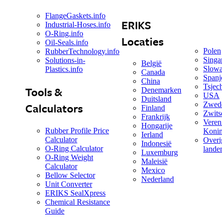
FlangeGaskets.info
ERIKS
Industrial-Hoses.info
O-Ring.info
Locaties
Oil-Seals.info
Polen
RubberTechnology.info
Singa
Solutions-in-
België
Slowa
Plastics.info
Canada
Spanj
China
Tsjec
Tools &
Denemarken
USA
Duitsland
Zwed
Calculators
Finland
Zwits
Frankrijk
Veren
Hongarije
Rubber Profile Price
Konin
Ierland
Calculator
Overi
Indonesië
O-Ring Calculator
land
Luxemburg
O-Ring Weight
Maleisië
Calculator
Mexico
Bellow Selector
Nederland
Unit Converter
ERIKS SealXpress
Chemical Resistance
Guide