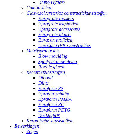
Rhino Hyde®
Composieten
Glasvezelversterkte constructiekunststoffen
Epragrate roosters
Epragrate traptreden
Epragrate accessoires
Epragrate planks
Epracon profielen
Epracon GVK Constructies
Matrijsproducten
Blow moulding
Spuitgiet onderdelen
Rotatie gieten
Reclamekunststoffen
Dibond
Dilite
Epraform PS
Epradur schuim
Epraform PMMA
Epraform PC
Epraform PETG
Rocklight®
Keramische kunststoffen
Bewerkingen
Zagen