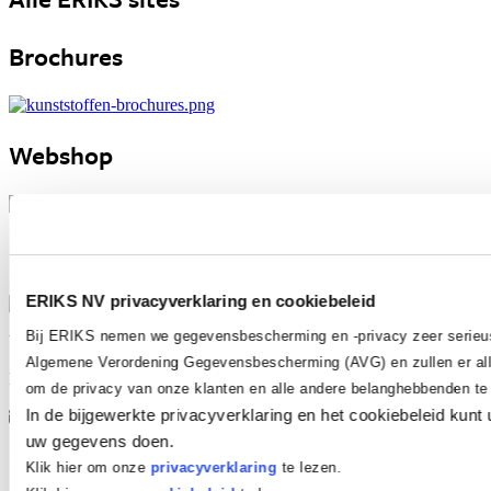
Brochures
Webshop
Bewerkingen
ERIKS NV privacyverklaring en cookiebeleid
Bij ERIKS nemen we gegevensbescherming en -privacy zeer serieu
Vraag het ERIKS
Algemene Verordening Gegevensbescherming (AVG) en zullen er all
Heb je een vraag? Neem contact met ons op!
om de privacy van onze klanten en alle andere belanghebbenden t
In de bijgewerkte privacyverklaring en het cookiebeleid kunt 
plastics@eriks.nl
uw gegevens doen.
Contact ERIKS
Klik hier om onze
privacyverklaring
te lezen.