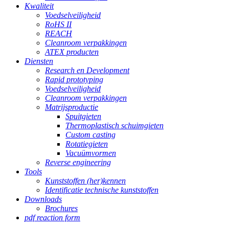
Kwaliteit
Voedselveiligheid
RoHS II
REACH
Cleanroom verpakkingen
ATEX producten
Diensten
Research en Development
Rapid prototyping
Voedselveiligheid
Cleanroom verpakkingen
Matrijsproductie
Spuitgieten
Thermoplastisch schuimgieten
Custom casting
Rotatiegieten
Vacuümvormen
Reverse engineering
Tools
Kunststoffen (her)kennen
Identificatie technische kunststoffen
Downloads
Brochures
pdf reaction form