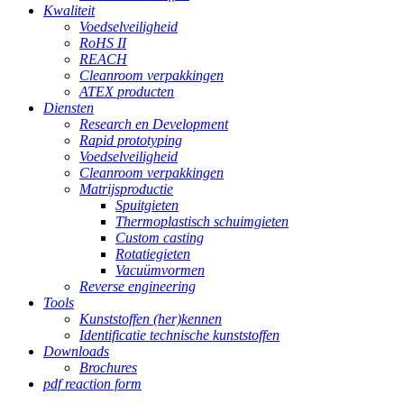
Kwaliteit
Voedselveiligheid
RoHS II
REACH
Cleanroom verpakkingen
ATEX producten
Diensten
Research en Development
Rapid prototyping
Voedselveiligheid
Cleanroom verpakkingen
Matrijsproductie
Spuitgieten
Thermoplastisch schuimgieten
Custom casting
Rotatiegieten
Vacuümvormen
Reverse engineering
Tools
Kunststoffen (her)kennen
Identificatie technische kunststoffen
Downloads
Brochures
pdf reaction form