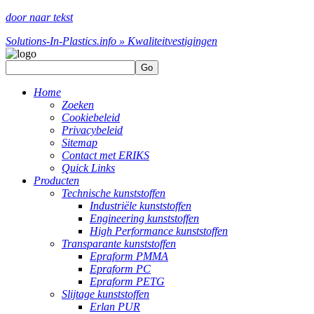
door naar tekst
Solutions-In-Plastics.info » Kwaliteit
vestigingen
Go
Home
Zoeken
Cookiebeleid
Privacybeleid
Sitemap
Contact met ERIKS
Quick Links
Producten
Technische kunststoffen
Industriële kunststoffen
Engineering kunststoffen
High Performance kunststoffen
Transparante kunststoffen
Epraform PMMA
Epraform PC
Epraform PETG
Slijtage kunststoffen
Erlan PUR