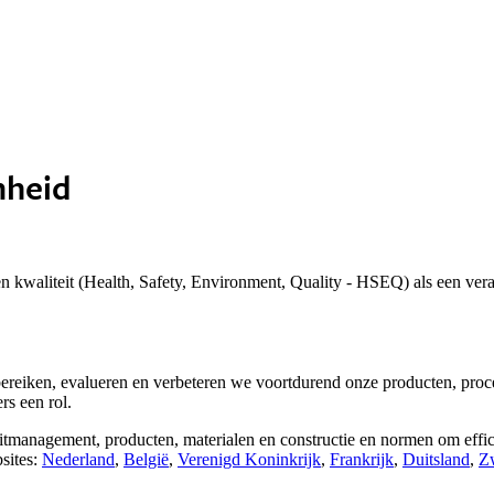
mheid
 kwaliteit (Health, Safety, Environment, Quality - HSEQ) als een ver
te bereiken, evalueren en verbeteren we voortdurend onze producten, pro
rs een rol.
nagement, producten, materialen en constructie en normen om efficien
sites:
Nederland
,
België
,
Verenigd Koninkrijk
,
Frankrijk
,
Duitsland
,
Zw