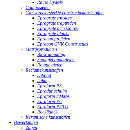
Rhino Hyde®
Composieten
Glasvezelversterkte constructiekunststoffen
Epragrate roosters
Epragrate traptreden
Epragrate accessoires
Epragrate planks
Epracon profielen
Epracon GVK Constructies
Matrijsproducten
Blow moulding
Spuitgiet onderdelen
Rotatie gieten
Reclamekunststoffen
Dibond
Dilite
Epraform PS
Epradur schuim
Epraform PMMA
Epraform PC
Epraform PETG
Rocklight®
Keramische kunststoffen
Bewerkingen
Zagen