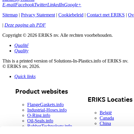
E-mail
Facebook
Twitter
LinkedIn
Google+
Sitemap
|
Privacy Statement
|
Cookiebeleid
|
Contact met ERIKS
|
Ov
|
Deze pagina als PDF
Copyright
©
2026 ERIKS nv. Alle rechten voorbehouden.
Qualité
Quality
This is a printed version of Solutions-In-Plastics.info of ERIKS nv.
© ERIKS nv, 2026.
Quick links
Product websites
ERIKS Locaties
FlangeGaskets.info
Industrial-Hoses.info
België
O-Ring.info
Canada
Oil-Seals.info
China
RubberTechnology.info
Denemarken
Solutions-in-Plastics.info