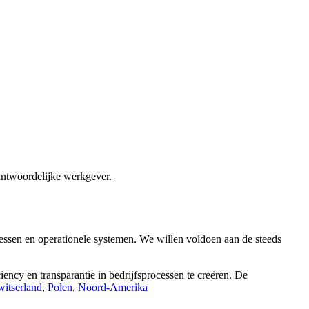
antwoordelijke werkgever.
cessen en operationele systemen. We willen voldoen aan de steeds
cy en transparantie in bedrijfsprocessen te creëren. De
itserland
,
Polen
,
Noord-Amerika