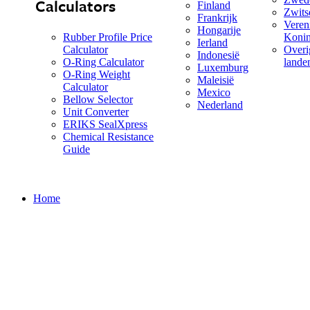
Calculators
Finland
Zwits
Frankrijk
Veren
Hongarije
Rubber Profile Price
Konin
Ierland
Calculator
Overi
Indonesië
O-Ring Calculator
land
Luxemburg
O-Ring Weight
Maleisië
Calculator
Mexico
Bellow Selector
Nederland
Unit Converter
ERIKS SealXpress
Chemical Resistance
Guide
Home