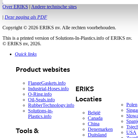
Sitemap
|
Privacy Statement
|
Cookiebeleid
|
Contact met ERIKS
|
Over ERIKS
|
Andere technische sites
|
Deze pagina als PDF
Copyright
©
2026 ERIKS nv. Alle rechten voorbehouden.
This is a printed version of Solutions-In-Plastics.info of ERIKS nv.
© ERIKS nv, 2026.
Quick links
Product websites
FlangeGaskets.info
ERIKS
Industrial-Hoses.info
O-Ring.info
Locaties
Oil-Seals.info
Polen
RubberTechnology.info
Singa
Solutions-in-
België
Slowa
Plastics.info
Canada
Spanj
China
Tsjec
Tools &
Denemarken
USA
Duitsland
Zwed