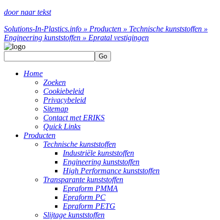
door naar tekst
Solutions-In-Plastics.info » Producten » Technische kunststoffen »
Engineering kunststoffen » Epratal
vestigingen
Go
Home
Zoeken
Cookiebeleid
Privacybeleid
Sitemap
Contact met ERIKS
Quick Links
Producten
Technische kunststoffen
Industriële kunststoffen
Engineering kunststoffen
High Performance kunststoffen
Transparante kunststoffen
Epraform PMMA
Epraform PC
Epraform PETG
Slijtage kunststoffen