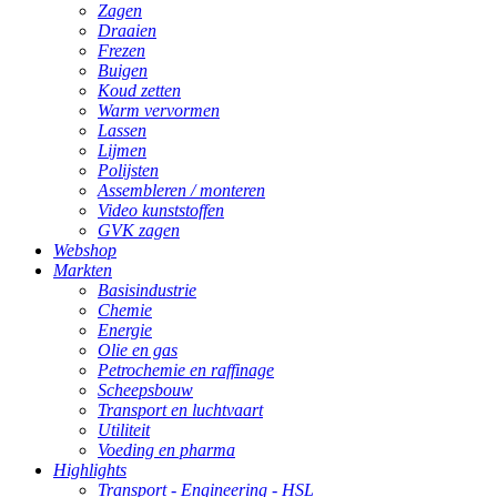
Zagen
Draaien
Frezen
Buigen
Koud zetten
Warm vervormen
Lassen
Lijmen
Polijsten
Assembleren / monteren
Video kunststoffen
GVK zagen
Webshop
Markten
Basisindustrie
Chemie
Energie
Olie en gas
Petrochemie en raffinage
Scheepsbouw
Transport en luchtvaart
Utiliteit
Voeding en pharma
Highlights
Transport - Engineering - HSL