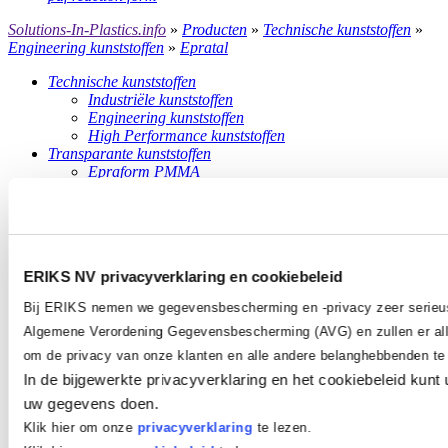
Solutions-In-Plastics.info
»
Producten
»
Technische kunststoffen
»
Engineering kunststoffen
»
Epratal
Technische kunststoffen
Industriële kunststoffen
Engineering kunststoffen
High Performance kunststoffen
Transparante kunststoffen
Epraform PMMA
Epraform PC
Epraform PETG
Slijtage kunststoffen
Erlan PUR
Rhino Hyde®
ERIKS NV privacyverklaring en cookiebeleid
Composieten
Glasvezelversterkte constructiekunststoffen
Bij ERIKS nemen we gegevensbescherming en -privacy zeer serieu
Epragrate roosters
Algemene Verordening Gegevensbescherming (AVG) en zullen er all
Epragrate traptreden
Epragrate accessoires
om de privacy van onze klanten en alle andere belanghebbenden t
Epragrate planks
In de bijgewerkte privacyverklaring en het cookiebeleid kunt 
Epracon profielen
uw gegevens doen.
Epracon GVK Constructies
Matrijsproducten
Klik hier om onze
privacyverklaring
te lezen.
Blow moulding