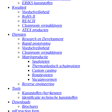
ERIKS kunststoffen
Kwaliteit
Voedselveiligheid
RoHS II
REACH
Cleanroom verpakkingen
ATEX producten
Diensten
Research en Development
Rapid prototyping
Voedselveiligheid
Cleanroom verpakkingen
Matrijsproductie
Spuitgieten
Thermoplastisch schuimgieten
Custom casting
Rotatiegieten
Vacuümvormen
Reverse engineering
Tools
Kunststoffen (her)kennen
Identificatie technische kunststoffen
Downloads
Brochures
pdf reaction form