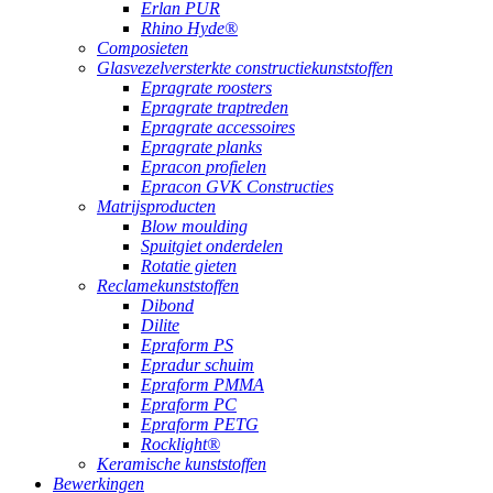
Erlan PUR
Rhino Hyde®
Composieten
Glasvezelversterkte constructiekunststoffen
Epragrate roosters
Epragrate traptreden
Epragrate accessoires
Epragrate planks
Epracon profielen
Epracon GVK Constructies
Matrijsproducten
Blow moulding
Spuitgiet onderdelen
Rotatie gieten
Reclamekunststoffen
Dibond
Dilite
Epraform PS
Epradur schuim
Epraform PMMA
Epraform PC
Epraform PETG
Rocklight®
Keramische kunststoffen
Bewerkingen