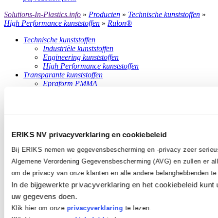
Solutions-In-Plastics.info
»
Producten
»
Technische kunststoffen
»
High Performance kunststoffen
»
Rulon®
Technische kunststoffen
Industriële kunststoffen
Engineering kunststoffen
High Performance kunststoffen
Transparante kunststoffen
Epraform PMMA
Epraform PC
Epraform PETG
Slijtage kunststoffen
Erlan PUR
Rhino Hyde®
ERIKS NV privacyverklaring en cookiebeleid
Composieten
Glasvezelversterkte constructiekunststoffen
Bij ERIKS nemen we gegevensbescherming en -privacy zeer serieu
Epragrate roosters
Algemene Verordening Gegevensbescherming (AVG) en zullen er all
Epragrate traptreden
Epragrate accessoires
om de privacy van onze klanten en alle andere belanghebbenden t
Epragrate planks
In de bijgewerkte privacyverklaring en het cookiebeleid kunt 
Epracon profielen
uw gegevens doen.
Epracon GVK Constructies
Matrijsproducten
Klik hier om onze
privacyverklaring
te lezen.
Blow moulding