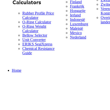
Calculators
Finland
Zwits
Frankrijk
Veren
Hongarije
Rubber Profile Price
Konin
Ierland
Calculator
Overi
Indonesië
O-Ring Calculator
land
Luxemburg
O-Ring Weight
Maleisië
Calculator
Mexico
Bellow Selector
Nederland
Unit Converter
ERIKS SealXpress
Chemical Resistance
Guide
Home