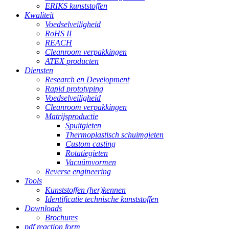
ERIKS kunststoffen
Kwaliteit
Voedselveiligheid
RoHS II
REACH
Cleanroom verpakkingen
ATEX producten
Diensten
Research en Development
Rapid prototyping
Voedselveiligheid
Cleanroom verpakkingen
Matrijsproductie
Spuitgieten
Thermoplastisch schuimgieten
Custom casting
Rotatiegieten
Vacuümvormen
Reverse engineering
Tools
Kunststoffen (her)kennen
Identificatie technische kunststoffen
Downloads
Brochures
pdf reaction form