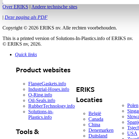
Sitemap
|
Privacy Statement
|
Cookiebeleid
|
Contact met ERIKS
|
Over ERIKS
|
Andere technische sites
|
Deze pagina als PDF
Copyright
©
2026 ERIKS nv. Alle rechten voorbehouden.
This is a printed version of Solutions-In-Plastics.info of ERIKS nv.
© ERIKS nv, 2026.
Quick links
Product websites
FlangeGaskets.info
ERIKS
Industrial-Hoses.info
O-Ring.info
Locaties
Oil-Seals.info
Polen
RubberTechnology.info
Singa
Solutions-in-
België
Slowa
Plastics.info
Canada
Spanj
China
Tsjec
Tools &
Denemarken
USA
Duitsland
Zwed