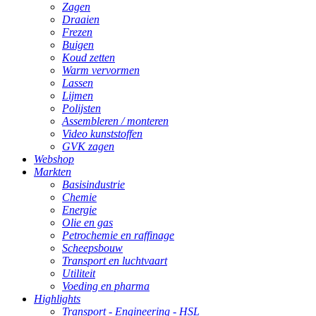
Zagen
Draaien
Frezen
Buigen
Koud zetten
Warm vervormen
Lassen
Lijmen
Polijsten
Assembleren / monteren
Video kunststoffen
GVK zagen
Webshop
Markten
Basisindustrie
Chemie
Energie
Olie en gas
Petrochemie en raffinage
Scheepsbouw
Transport en luchtvaart
Utiliteit
Voeding en pharma
Highlights
Transport - Engineering - HSL