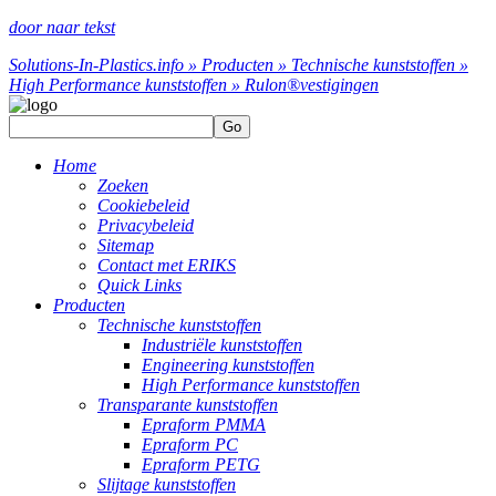
door naar tekst
Solutions-In-Plastics.info » Producten » Technische kunststoffen »
High Performance kunststoffen » Rulon®
vestigingen
Go
Home
Zoeken
Cookiebeleid
Privacybeleid
Sitemap
Contact met ERIKS
Quick Links
Producten
Technische kunststoffen
Industriële kunststoffen
Engineering kunststoffen
High Performance kunststoffen
Transparante kunststoffen
Epraform PMMA
Epraform PC
Epraform PETG
Slijtage kunststoffen