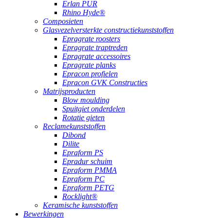
Erlan PUR
Rhino Hyde®
Composieten
Glasvezelversterkte constructiekunststoffen
Epragrate roosters
Epragrate traptreden
Epragrate accessoires
Epragrate planks
Epracon profielen
Epracon GVK Constructies
Matrijsproducten
Blow moulding
Spuitgiet onderdelen
Rotatie gieten
Reclamekunststoffen
Dibond
Dilite
Epraform PS
Epradur schuim
Epraform PMMA
Epraform PC
Epraform PETG
Rocklight®
Keramische kunststoffen
Bewerkingen