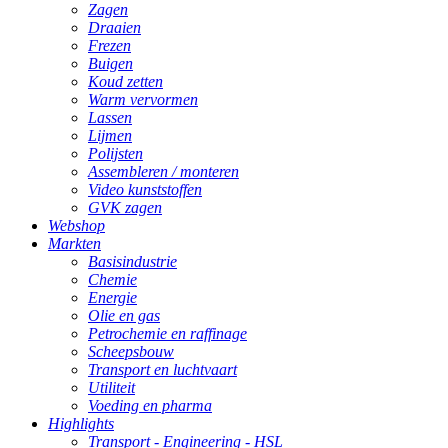
Zagen
Draaien
Frezen
Buigen
Koud zetten
Warm vervormen
Lassen
Lijmen
Polijsten
Assembleren / monteren
Video kunststoffen
GVK zagen
Webshop
Markten
Basisindustrie
Chemie
Energie
Olie en gas
Petrochemie en raffinage
Scheepsbouw
Transport en luchtvaart
Utiliteit
Voeding en pharma
Highlights
Transport - Engineering - HSL