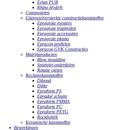
Erlan PUR
Rhino Hyde®
Composieten
Glasvezelversterkte constructiekunststoffen
Epragrate roosters
Epragrate traptreden
Epragrate accessoires
Epragrate planks
Epracon profielen
Epracon GVK Constructies
Matrijsproducten
Blow moulding
Spuitgiet onderdelen
Rotatie gieten
Reclamekunststoffen
Dibond
Dilite
Epraform PS
Epradur schuim
Epraform PMMA
Epraform PC
Epraform PETG
Rocklight®
Keramische kunststoffen
Bewerkingen