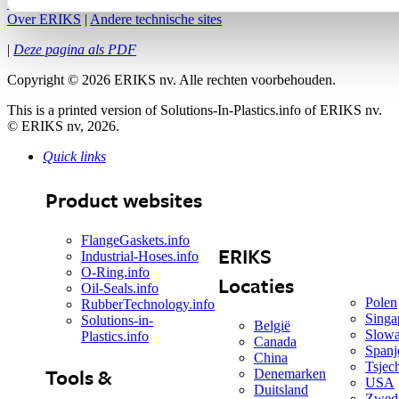
Sitemap
|
Privacy Statement
|
Cookiebeleid
|
Contact met ERIKS
|
Over ERIKS
|
Andere technische sites
|
Deze pagina als PDF
Copyright
©
2026 ERIKS nv. Alle rechten voorbehouden.
This is a printed version of Solutions-In-Plastics.info of ERIKS nv.
© ERIKS nv, 2026.
Quick links
Product websites
FlangeGaskets.info
ERIKS
Industrial-Hoses.info
O-Ring.info
Locaties
Oil-Seals.info
Polen
RubberTechnology.info
Singa
Solutions-in-
België
Slowa
Plastics.info
Canada
Spanj
China
Tsjec
Tools &
Denemarken
USA
Duitsland
Zwed