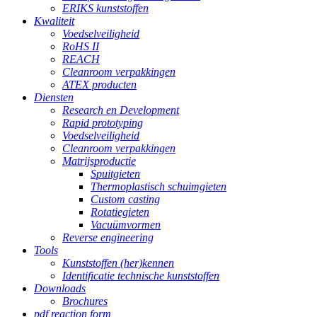
ERIKS kunststoffen
Kwaliteit
Voedselveiligheid
RoHS II
REACH
Cleanroom verpakkingen
ATEX producten
Diensten
Research en Development
Rapid prototyping
Voedselveiligheid
Cleanroom verpakkingen
Matrijsproductie
Spuitgieten
Thermoplastisch schuimgieten
Custom casting
Rotatiegieten
Vacuümvormen
Reverse engineering
Tools
Kunststoffen (her)kennen
Identificatie technische kunststoffen
Downloads
Brochures
pdf reaction form