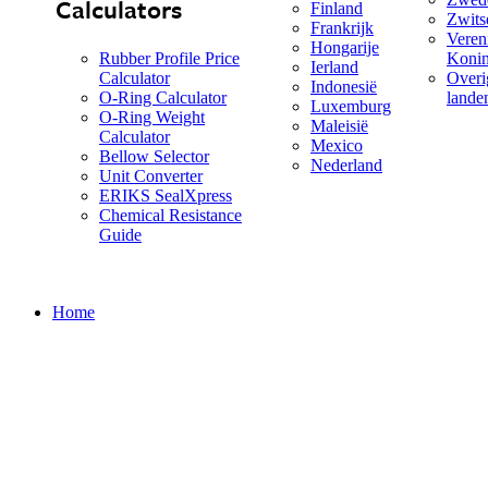
Calculators
Finland
Zwits
Frankrijk
Veren
Hongarije
Rubber Profile Price
Konin
Ierland
Calculator
Overi
Indonesië
O-Ring Calculator
land
Luxemburg
O-Ring Weight
Maleisië
Calculator
Mexico
Bellow Selector
Nederland
Unit Converter
ERIKS SealXpress
Chemical Resistance
Guide
Home