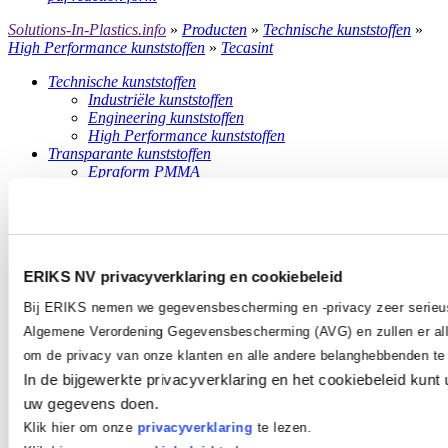
Solutions-In-Plastics.info
»
Producten
»
Technische kunststoffen
»
High Performance kunststoffen
»
Tecasint
Technische kunststoffen
Industriële kunststoffen
Engineering kunststoffen
High Performance kunststoffen
Transparante kunststoffen
Epraform PMMA
Epraform PC
Epraform PETG
Slijtage kunststoffen
Erlan PUR
Rhino Hyde®
ERIKS NV privacyverklaring en cookiebeleid
Composieten
Glasvezelversterkte constructiekunststoffen
Bij ERIKS nemen we gegevensbescherming en -privacy zeer serieu
Epragrate roosters
Algemene Verordening Gegevensbescherming (AVG) en zullen er all
Epragrate traptreden
Epragrate accessoires
om de privacy van onze klanten en alle andere belanghebbenden t
Epragrate planks
In de bijgewerkte privacyverklaring en het cookiebeleid kunt 
Epracon profielen
uw gegevens doen.
Epracon GVK Constructies
Matrijsproducten
Klik hier om onze
privacyverklaring
te lezen.
Blow moulding